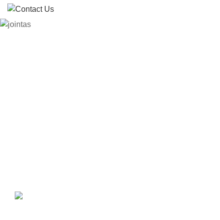
เข้าร่วมกับเรา
ตั้งแต่ปี 1989 Jointas ได้ให้บริการโครงการมากมายทั่วโลก
ปัจจุบันเราได้ตั้งสํานักงานและคลังสินค้าในสิงคโปร์
,ฟิลิปปินส์,
แล้ว
ออสเตรเลีย ฮ่องกง กัมพูชา ไทย เวียดนาม ตุรกี
ปากีสถาน ซิมบับเว อินเดีย ฯลฯ
เรามอบการฝึกอบรมด้านการตลาดผลิตภัณฑ์และเทคนิคครบ
วงจรให้กับตัวแทนและลูกค้าของเรา ยินดีต้อนรับสู่การเข้าร่วมกับ
เราและไล่ตามธุรกิจที่ทุกฝ่ายได้ประโยชน์
จํานวน
+86-20-85576000-253