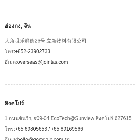
ฮ่องกง, จีน
大角咀乐群街26号 立新物料有限公司
โทร:
+852-23902733
อีเมล:
overseas@jointas.com
สิงคโปร์
1 ถนนซันวิว, #09-04 EcoTech@Sunview สิงคโปร์ 627615
โทร:
+65 69805653 / +65 89169566
อีเมล:
hello@gemdale.com.sg