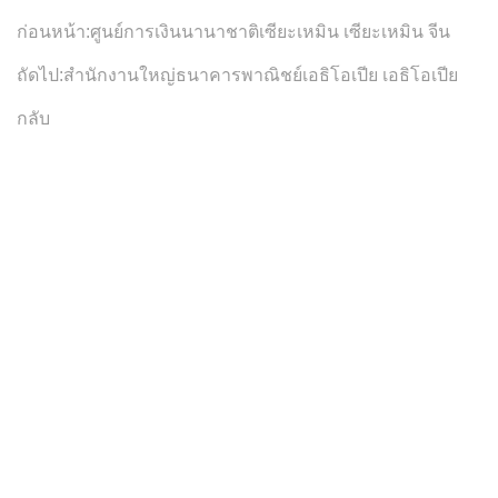
ก่อนหน้า:
ศูนย์การเงินนานาชาติเซียะเหมิน เซียะเหมิน จีน
ถัดไป:
สำนักงานใหญ่ธนาคารพาณิชย์เอธิโอเปีย เอธิโอเปีย
กลับ