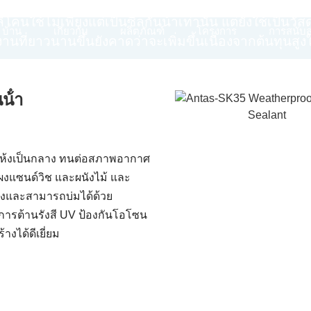
อแผงอื่น ๆ กับโครงรองรับ ระบบนี้จึงไม่ต้องใช้กรอบห
ใช้ไม่เพียงแต่เป็นซีลกันน้ําเท่านั้น แต่ยังใช้เป็นวัสด
บ้าน
เกี่ยวกับ
ผลิตภัณฑ์
โครงการ
การสนับส
านที่ยาวนานขึ้นยังคาดว่าจะเพิ่มขึ้นเนื่องจากต้นทุนสู
้ํา
ี่แห้งเป็นกลาง ทนต่อสภาพอากาศ
แผงแซนด์วิช และผนังไม้ และ
างและสามารถบ่มได้ด้วย
การต้านรังสี UV ป้องกันโอโซน
างได้ดีเยี่ยม