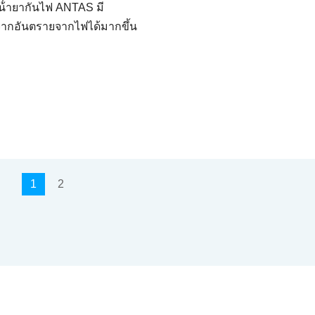
้ํายากันไฟ ANTAS มี
จากอันตรายจากไฟได้มากขึ้น
1
2