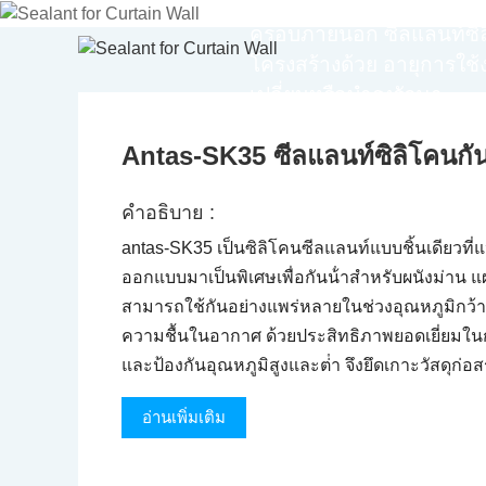
ซีลแลนท์ในการยึดกระจกหรื
ครอบภายนอก ซีลแลนท์ซิลิโคน
โครงสร้างด้วย อายุการใช้ง
เปลี่ยนหรือบํารุงรักษา
Antas-SK35 ซีลแลนท์ซิลิโคนกันน
คําอธิบาย :
antas-SK35 เป็นซิลิโคนซีลแลนท์แบบชิ้นเดียวท
ออกแบบมาเป็นพิเศษเพื่อกันน้ําสําหรับผนังม่าน 
สามารถใช้กันอย่างแพร่หลายในช่วงอุณหภูมิกว้
ความชื้นในอากาศ ด้วยประสิทธิภาพยอดเยี่ยมใน
และป้องกันอุณหภูมิสูงและต่ํา จึงยึดเกาะวัสดุก่อสร้
อ่านเพิ่มเติม